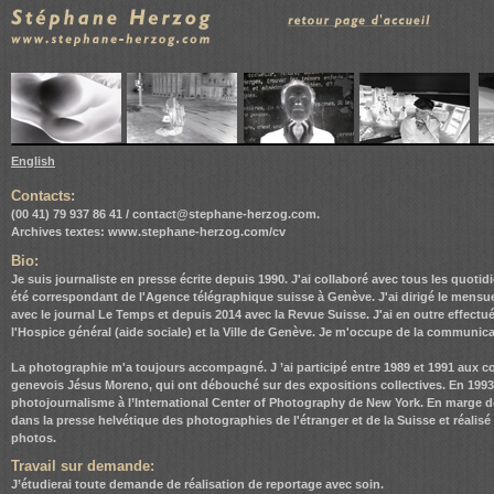
English
Contacts:
(00 41) 79 937 86 41 /
contact@stephane-herzog.com
.
Archives textes:
www.stephane-herzog.com/cv
Bio:
Je suis journaliste en presse écrite depuis 1990. J'ai collaboré avec tous les quot
été correspondant de l'Agence télégraphique suisse à Genève. J'ai dirigé le mensue
avec le journal Le Temps et depuis 2014 avec la Revue Suisse. J'ai en outre effec
l'Hospice général (aide sociale) et la Ville de Genève. Je m'occupe de la communic
La photographie m'a toujours accompagné. J ’ai participé entre 1989 et 1991 aux 
genevois Jésus Moreno, qui ont débouché sur des expositions collectives. En 1993, j
photojournalisme à l’International Center of Photography de New York. En marge de 
dans la presse helvétique des photographies de l'étranger et de la Suisse et réali
photos.
Travail sur demande:
J’étudierai toute demande de réalisation de reportage avec soin.